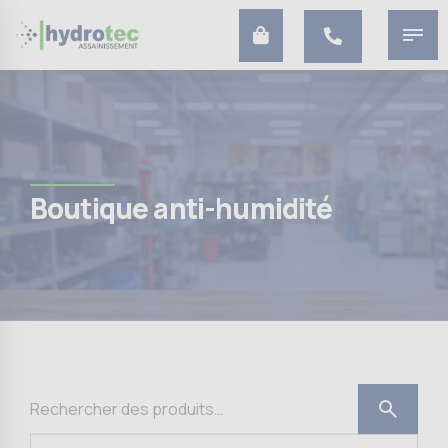
Boutique anti-humidité
- Produits contre
l’humidité, la mérule & la
condensation |
Hydrotec
Assainissement