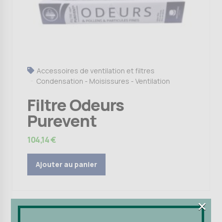
Accessoires de ventilation et filtres
Condensation - Moisissures - Ventilation
Filtre Odeurs
Purevent
104,14
€
Ajouter au panier
×
×