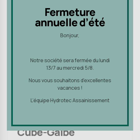
Fermeture
Fermeture
annuelle d’été
annuelle d’été
Bonjour,
Bonjour,
Notre société sera fermée du lundi
Notre société sera fermée du lundi
13/7 au mercredi 5/8.
13/7 au mercredi 5/8.
Nous vous souhaitons d’excellentes
Nous vous souhaitons d’excellentes
vacances !
vacances !
L’équipe Hydrotec Assainissement
L’équipe Hydrotec Assainissement
Accessoires de ventilation et filtres
Condensation - Moisissures - Ventilation
Filtre Odeurs Urban-
Cube-Galbé