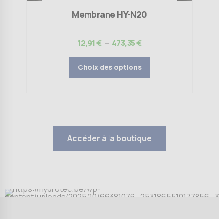
produit
Membrane HY-N20
Plage
12,91
€
–
473,35
€
de
prix :
Choix des options
12,91 €
à
473,35 €
Accéder à la boutique