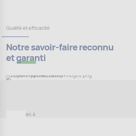
Qualité et efficacité
Notre savoir-faire reconnu
et
garanti
Hydrotec 1
Assainissement d’une cave voûtée
à Chastre dans le Brabant wallon.
Décapage des anciens enduits et
application de mortier hydrofuge
Hydro+ par gunitage (projection de
mortier).