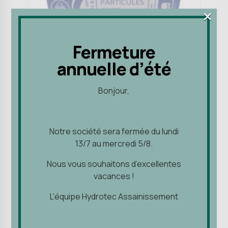
×
×
Fermeture
Fermeture
annuelle d’été
annuelle d’été
Accessoires de ventilation et
filtres
Bonjour,
Bonjour,
Condensation - Moisissures -
Ventilation
Filtre Particules Fines
Urban-Cube-Galbé
Notre société sera fermée du lundi
Notre société sera fermée du lundi
13/7 au mercredi 5/8.
13/7 au mercredi 5/8.
40,15
€
Nous vous souhaitons d’excellentes
Nous vous souhaitons d’excellentes
vacances !
Ajouter au panier
vacances !
L’équipe Hydrotec Assainissement
L’équipe Hydrotec Assainissement