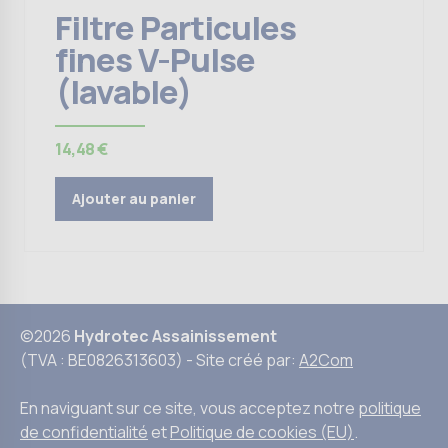
Filtre Particules
fines V-Pulse
(lavable)
14,48
€
Ajouter au panier
©2026
Hydrotec Assainissement
(TVA : BE0826313603) - Site créé par:
A2Com
En naviguant sur ce site, vous acceptez notre
politique
de confidentialité
et
Politique de cookies (EU)
.