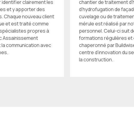
 identifier clairement les
chantier de traitement d’
es et y apporter des
d’hydrofugation de façad
s. Chaque nouveau client
cuvelage ou de traiteme
ue et est traité comme
mérule est réalisé par no
 spécialistes propres à
personnel. Celui-ci suit 
c Assainissement
formations régulières et
nt la communication avec
chaperonné par Buildwise
pes.
centre d’innovation du s
la construction.
fuges