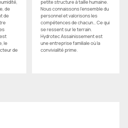
humidité,
petite structure à taille humaine.
e, de
Nous connaissons l’ensemble du
nt de
personnel et valorisons les
tre
compétences de chacun… Ce qui
des
se ressent sur le terrain.
 est
Hydrotec Assainissement est
, le
une entreprise familiale où la
ecteur de
convivialité prime.