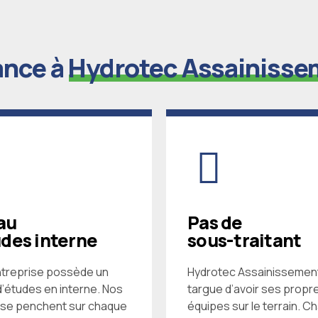
ance à
Hydrotec Assainisse
au
Pas de
udes interne
sous-traitant
ntreprise possède un
Hydrotec Assainissemen
’études en interne. Nos
targue d’avoir ses propr
 se penchent sur chaque
équipes sur le terrain. C