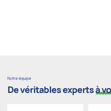
Notre savoir-faire reconn
et
garanti
Notre équipe
De véritables experts
à v