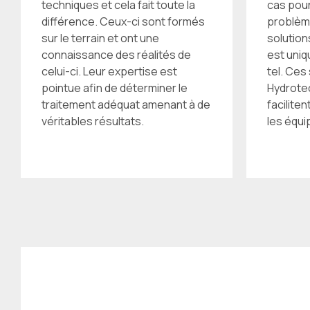
techniques et cela fait toute la
cas pour
différence. Ceux-ci sont formés
problèm
sur le terrain et ont une
solution
connaissance des réalités de
est uniq
celui-ci. Leur expertise est
tel. Ces
pointue afin de déterminer le
Hydrote
traitement adéquat amenant à de
facilite
véritables résultats.
les équi
Des produits hydro