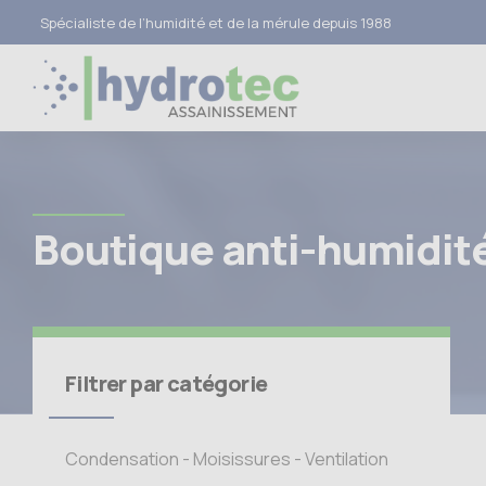
Spécialiste de l’humidité et de la mérule depuis 1988
Boutique anti-humidit
- Produits contre
l’humidité, la mérule &
la condensation |
Filtrer par catégorie
Hydrotec
Assainissement
Condensation - Moisissures - Ventilation