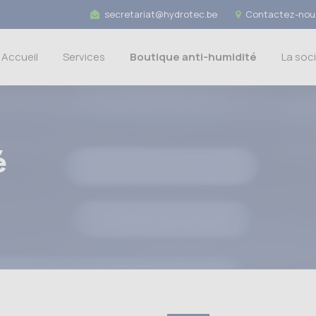
secretariat@hydrotec.be
Contactez-nous
Accueil
Services
Boutique anti-humidité
La soc
é