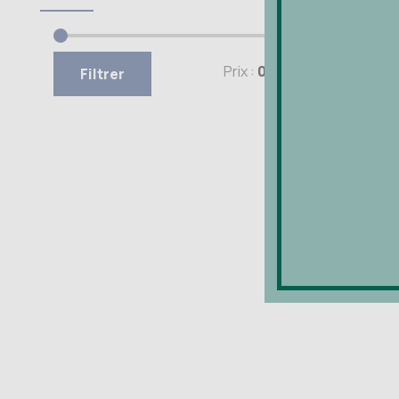
Prix :
0 €
—
3.200 €
Filtrer