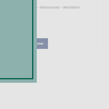
Aérateurs
Condensation - Moisissures - Ventilation
VDF 73
1.642,43
€
Ajouter au panier