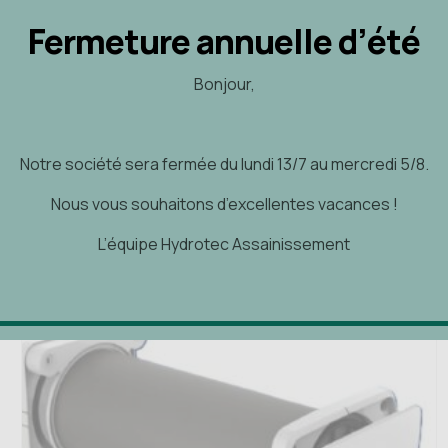
Aérateurs
Fermeture annuelle d’été
Condensation - Moisissures - Ventilation
Fermeture annuelle d’été
VDF 66
Bonjour,
Bonjour,
1.314,18
€
Notre société sera fermée du lundi 13/7 au mercredi 5/8.
Notre société sera fermée du lundi 13/7 au mercredi 5/8.
Ajouter au panier
Nous vous souhaitons d’excellentes vacances !
Nous vous souhaitons d’excellentes vacances !
L’équipe Hydrotec Assainissement
L’équipe Hydrotec Assainissement