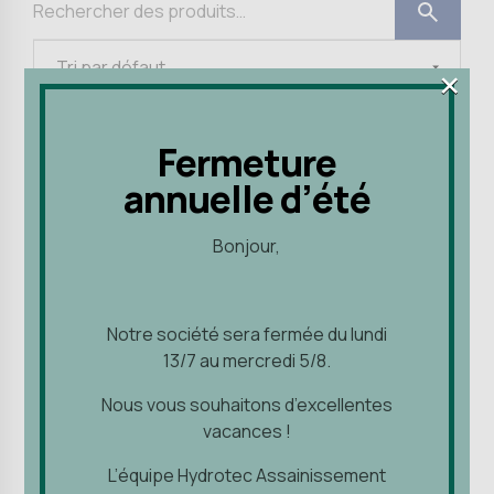
×
×
Fermeture
Filtres
Fermeture
annuelle d’été
annuelle d’été
Ce
produit
Bonjour,
Bonjour,
a
plusieurs
variations.
Notre société sera fermée du lundi
Notre société sera fermée du lundi
Les
13/7 au mercredi 5/8.
13/7 au mercredi 5/8.
options
peuvent
Nous vous souhaitons d’excellentes
Nous vous souhaitons d’excellentes
être
vacances !
vacances !
choisies
L’équipe Hydrotec Assainissement
sur
L’équipe Hydrotec Assainissement