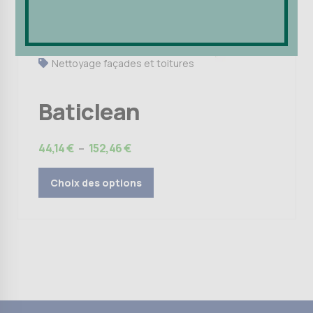
la
page
du
produit
Nettoyage façades et toitures
Baticlean
Plage
44,14
€
–
152,46
€
de
prix :
Choix des options
44,14 €
à
152,46 €