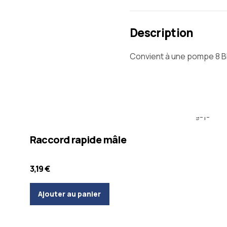
Description
Convient à une pompe 8 B
Injection des murs
Matériel d'application
Raccord rapide mâle
3,19
€
Ajouter au panier