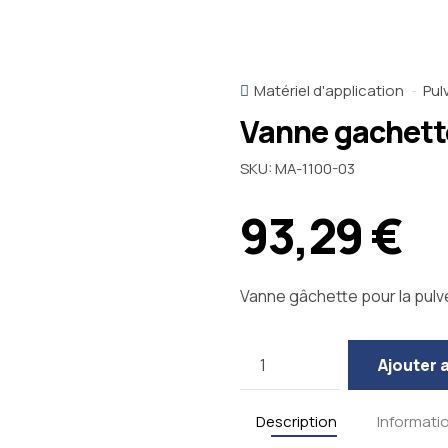
Matériel d'application
Pul
Vanne gachette
SKU:
MA-1100-03
93,29
€
Vanne gâchette pour la pulvé
Quantity
Ajouter 
Description
Informati