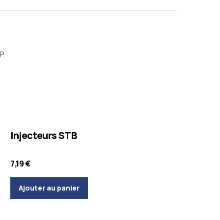
P.
Injection du bois
Matériel d'application
Injecteurs STB
7,19
€
Ajouter au panier