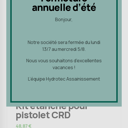
annuelle d’été
annuelle d’été
Bonjour,
Bonjour,
Notre société sera fermée du lundi
Notre société sera fermée du lundi
13/7 au mercredi 5/8.
13/7 au mercredi 5/8.
Nous vous souhaitons d’excellentes
Nous vous souhaitons d’excellentes
vacances !
vacances !
L’équipe Hydrotec Assainissement
L’équipe Hydrotec Assainissement
Injection des murs
Matériel d'application
Kit étanche pour
pistolet CRD
48,87
€