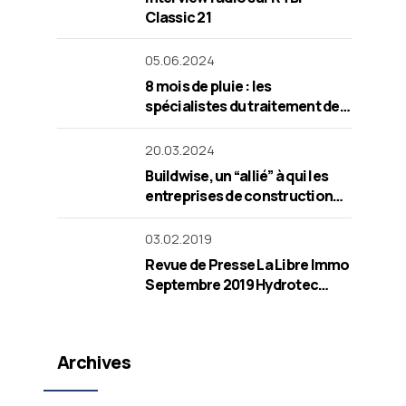
Classic 21
05.06.2024
8 mois de pluie : les
spécialistes du traitement de
l’humidité dans les habitations
inondés d’appels
20.03.2024
Buildwise, un “allié” à qui les
entreprises de construction
devraient plus faire appel
03.02.2019
Revue de Presse La Libre Immo
Septembre 2019 Hydrotec
Assainissement
Archives