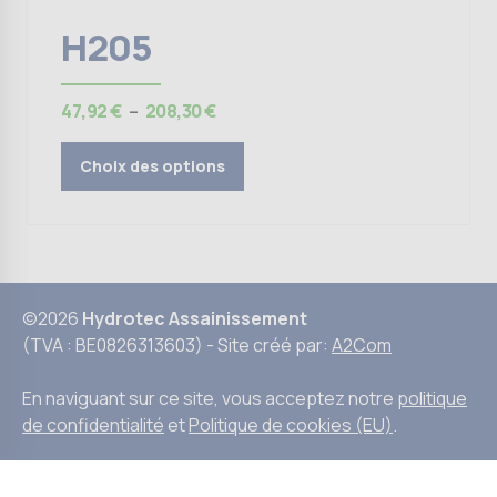
H205
Plage
47,92
€
–
208,30
€
de
prix :
Choix des options
47,92 €
à
208,30 €
©2026
Hydrotec Assainissement
(TVA : BE0826313603) - Site créé par:
A2Com
En naviguant sur ce site, vous acceptez notre
politique
de confidentialité
et
Politique de cookies (EU)
.