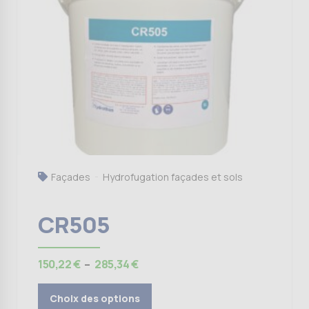
variations.
Les
options
peuvent
être
choisies
sur
la
page
du
produit
Façades
Hydrofugation façades et sols
CR505
Plage
150,22
€
–
285,34
€
de
prix :
Choix des options