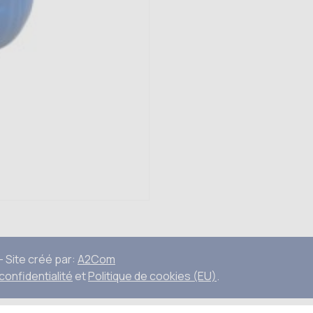
 Site créé par:
A2Com
 confidentialité
et
Politique de cookies (EU)
.