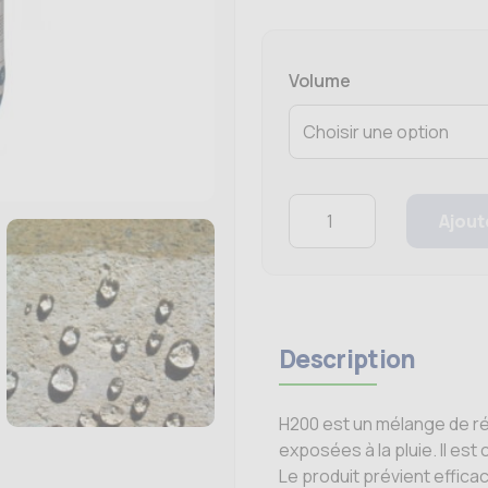
Volume
Quantity
Ajout
Description
H200 est un mélange de ré
exposées à la pluie. Il es
Le produit prévient effic