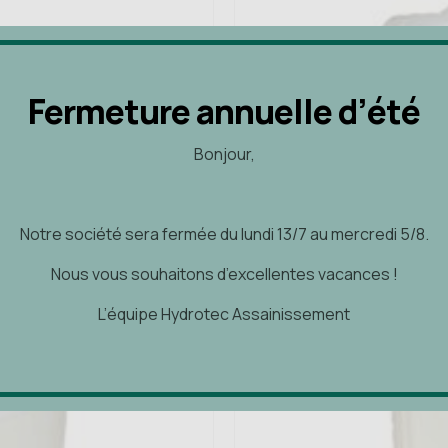
a
plusieurs
variations.
Les
Fermeture annuelle d’été
Fermeture annuelle d’été
options
peuvent
Bonjour,
Bonjour,
être
choisies
sur
Notre société sera fermée du lundi 13/7 au mercredi 5/8.
Notre société sera fermée du lundi 13/7 au mercredi 5/8.
la
page
Nous vous souhaitons d’excellentes vacances !
Nous vous souhaitons d’excellentes vacances !
du
produit
L’équipe Hydrotec Assainissement
L’équipe Hydrotec Assainissement