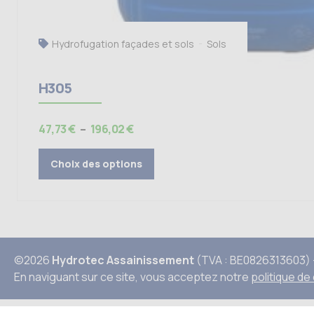
Hydrofugation façades et sols
Sols
H305
Plage
47,73
€
–
196,02
€
de
prix :
Choix des options
47,73 €
à
196,02 €
©2026
Hydrotec Assainissement
(TVA : BE0826313603) -
En naviguant sur ce site, vous acceptez notre
politique de