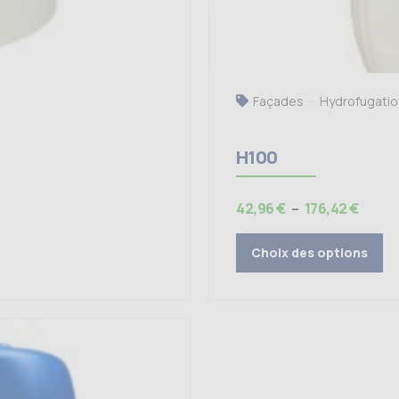
Façades
Hydrofugatio
H100
Plage
42,96
€
–
176,42
€
de
prix :
Choix des options
42,96
à
176,4