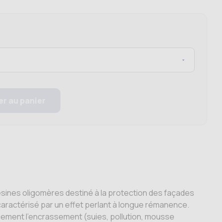
er au panier
sines oligomères destiné à la protection des façades
t caractérisé par un effet perlant à longue rémanence.
acement l’encrassement (suies, pollution, mousse