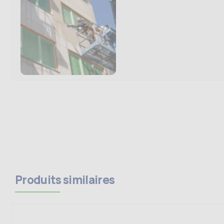
Produits similaires
Ce
produit