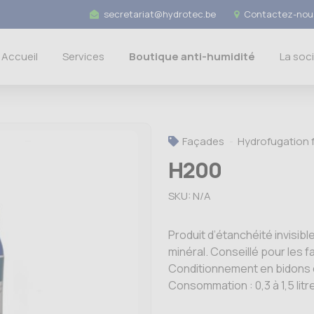
secretariat@hydrotec.be
Contactez-nous
Accueil
Services
Boutique anti-humidité
La soc
Façades
Hydrofugation 
H200
SKU:
N/A
Produit d’étanchéité invisib
minéral. Conseillé pour les f
Conditionnement en bidons de
Consommation : 0,3 à 1,5 litr