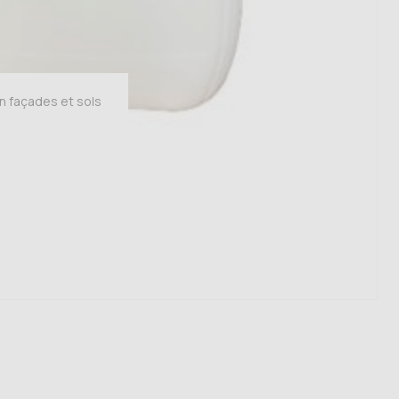
n façades et sols
 €
2 €