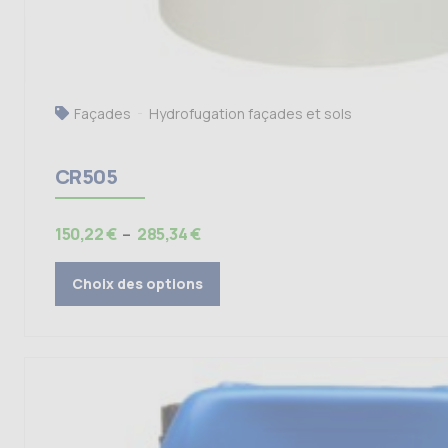
Façades
Hydrofugation façades et sols
CR505
Plage
150,22
€
–
285,34
€
de
prix :
Choix des options
150,22 €
à
285,34 €
Ce
produit
a
plusieurs