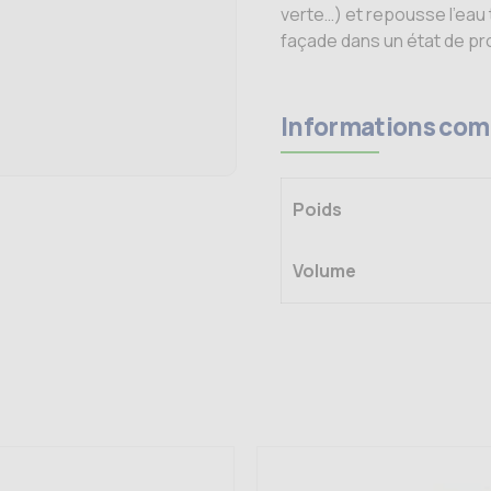
verte…) et repousse l’eau t
façade dans un état de p
Informations com
Poids
Volume
Ce
produit