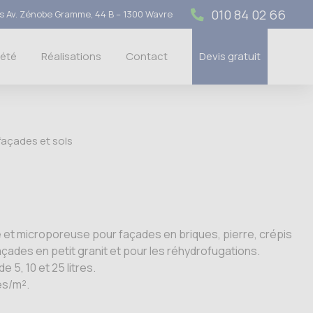
010 84 02 66
 Av. Zénobe Gramme, 44 B – 1300 Wavre
iété
Réalisations
Contact
Devis gratuit
façades et sols
le et microporeuse pour façades en briques, pierre, crépis
açades en petit granit et pour les réhydrofugations.
 5, 10 et 25 litres.
es/m².