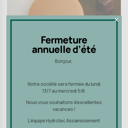
×
×
Fermeture
Fermeture
annuelle d’été
annuelle d’été
Injection du bois
Matériel d'application
Bonjour,
Bonjour,
Bouchons STB
Notre société sera fermée du lundi
Notre société sera fermée du lundi
13/7 au mercredi 5/8.
4,67
€
13/7 au mercredi 5/8.
Nous vous souhaitons d’excellentes
Nous vous souhaitons d’excellentes
Ajouter au panier
vacances !
vacances !
L’équipe Hydrotec Assainissement
L’équipe Hydrotec Assainissement