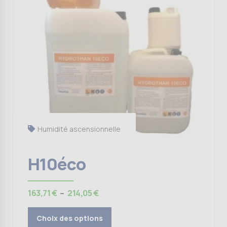
Les
options
peuvent
être
choisies
sur
la
page
du
produit
Humidité ascensionnelle
H10éco
Plage
163,71
€
–
214,05
€
de
prix :
Choix des options