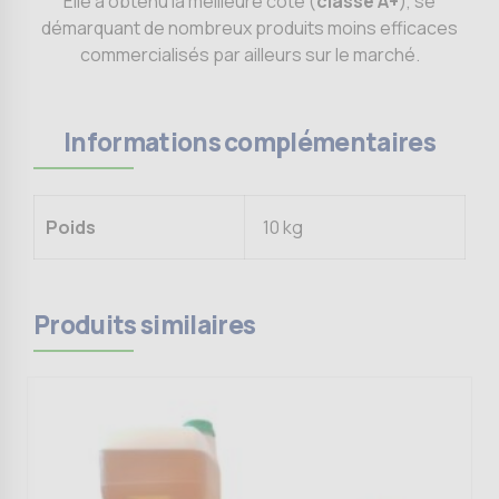
Elle a obtenu la meilleure cote (
classe A+
), se
démarquant de nombreux produits moins efficaces
commercialisés par ailleurs sur le marché.
Informations complémentaires
Poids
10 kg
Produits similaires
Ce
produit
a
plusieurs
variations.