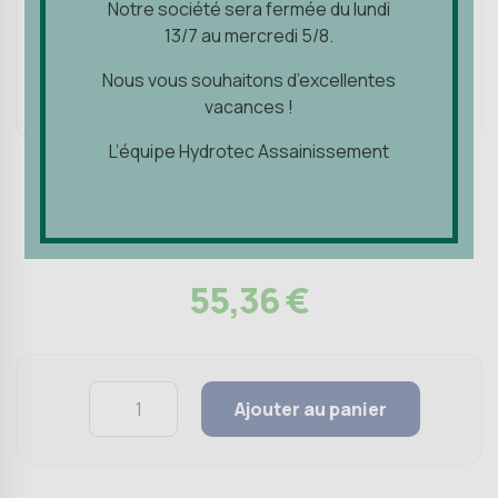
Notre société sera fermée du lundi
Notre société sera fermée du lundi
13/7 au mercredi 5/8.
13/7 au mercredi 5/8.
Nous vous souhaitons d’excellentes
Nous vous souhaitons d’excellentes
vacances !
vacances !
L’équipe Hydrotec Assainissement
L’équipe Hydrotec Assainissement
Humidité ascensionnelle
Crème CRD
55,36
€
Quantity
Ajouter au panier