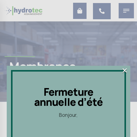
Membranes
×
×
Fermeture
Fermeture
annuelle d’été
annuelle d’été
Bonjour,
Bonjour,