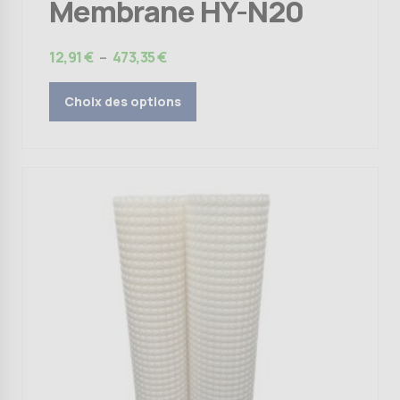
Membrane HY-N20
Plage
12,91
€
–
473,35
€
de
prix :
Choix des options
12,91 €
à
473,35 €
Ce
produit
a
plusieurs
variations.
Les
options
peuvent
être
choisies
sur