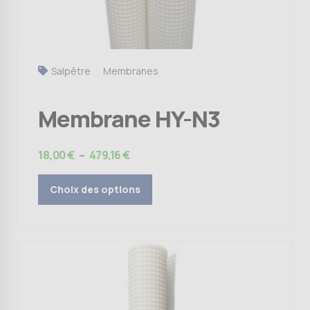
la
page
du
produit
Salpêtre
Membranes
Membrane HY-N3
Plage
18,00
€
–
479,16
€
de
prix :
Choix des options
18,00 €
à
479,16 €
Ce
produit
a
plusieurs