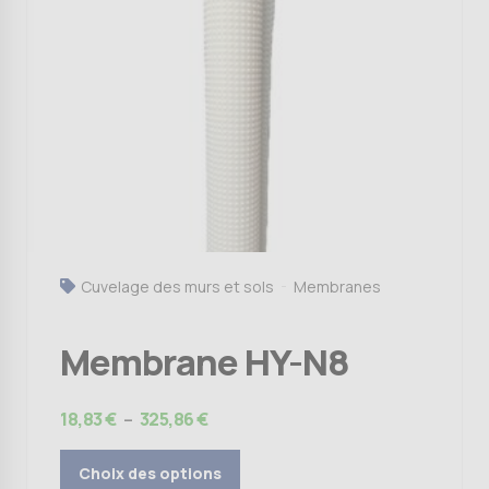
variations.
Les
options
peuvent
être
choisies
sur
la
page
du
produit
Cuvelage des murs et sols
Membranes
Membrane HY-N8
Plage
18,83
€
–
325,86
€
de
prix :
Choix des options