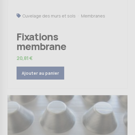
Cuvelage des murs et sols
Membranes
Fixations
membrane
20,81
€
Ajouter au panier
Ce
produit
a
plusieurs
variations.
Les