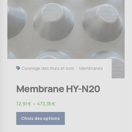
options
peuvent
être
choisies
sur
la
page
du
produit
Cuvelage des murs et sols
Membranes
Membrane HY-N20
Plage
12,91
€
–
473,35
€
de
prix :
Choix des options
12,91 €
à