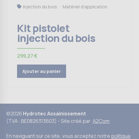
Injection du bois
Matériel d'application
Kit pistolet
injection du bois
299,27
€
Ajouter au panier
©2026
Hydrotec Assainissement
(TVA : BE0826313603) - Site créé par:
A2Com
En naviguant sur ce site, vous acceptez notre
politique