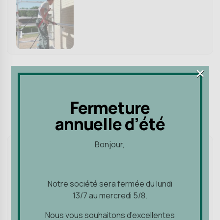
×
×
Nettoyage façades et toitures
Baticlean
Fermeture
Fermeture
SKU:
N/A
annuelle d’été
annuelle d’été
Bonjour,
Bonjour,
Volume
Notre société sera fermée du lundi
Notre société sera fermée du lundi
13/7 au mercredi 5/8.
13/7 au mercredi 5/8.
Nous vous souhaitons d’excellentes
Quantity
Nous vous souhaitons d’excellentes