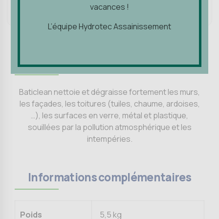
Ajouter au panier
vacances !
vacances !
L’équipe Hydrotec Assainissement
L’équipe Hydrotec Assainissement
Description
Baticlean nettoie et dégraisse fortement les murs,
les façades, les toitures (tuiles, chaume, ardoises,
…), les surfaces en verre, métal et plastique,
souillées par la pollution atmosphérique et les
intempéries.
Informations complémentaires
Poids
5,5 kg