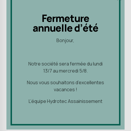
Ajouter au panier
Fermeture
Fermeture
annuelle d’été
annuelle d’été
Bonjour,
Bonjour,
Notre société sera fermée du lundi
Notre société sera fermée du lundi
13/7 au mercredi 5/8.
13/7 au mercredi 5/8.
Nous vous souhaitons d’excellentes
Nous vous souhaitons d’excellentes
vacances !
vacances !
L’équipe Hydrotec Assainissement
L’équipe Hydrotec Assainissement