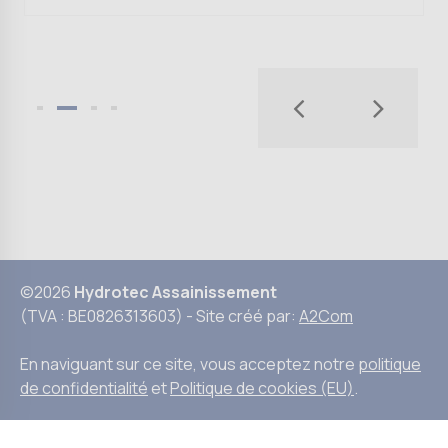
©2026
Hydrotec Assainissement
(TVA : BE0826313603) - Site créé par:
A2Com
En naviguant sur ce site, vous acceptez notre
politique
de confidentialité
et
Politique de cookies (EU)
.