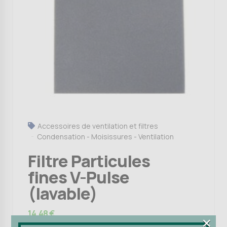
Accessoires de ventilation et filtres
Condensation - Moisissures - Ventilation
Filtre Particules
fines V-Pulse
(lavable)
14,48
€
×
×