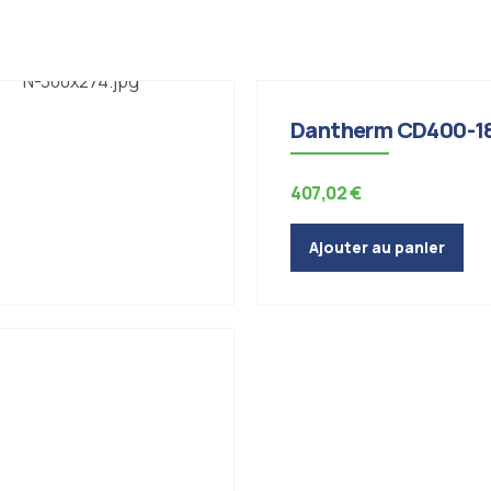
Condensation - Moisissure
Dantherm CD400-1
407,02
€
Ajouter au panier
sissures - Ventilation