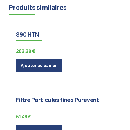
Produits similaires
Condensation - Moisissures - Ventilation
Extracteurs
S90 HTN
282,29
€
Ajouter au panier
Accessoires de ventilation et filtres
Condensation - Moi
Filtre Particules fines Purevent
61,48
€