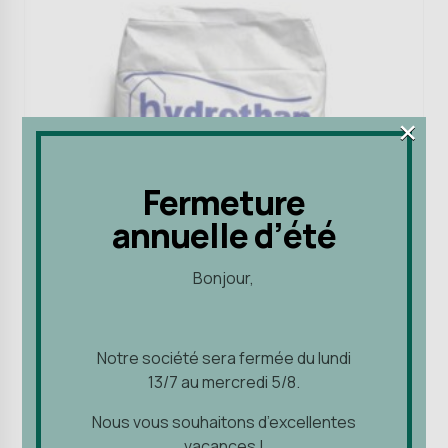
×
×
Fermeture
Fermeture
annuelle d’été
annuelle d’été
Bonjour,
Bonjour,
Cuvelage des murs et sols
Notre société sera fermée du lundi
Notre société sera fermée du lundi
Enduits et mortiers hydrofuges
13/7 au mercredi 5/8.
13/7 au mercredi 5/8.
Hydro+
Nous vous souhaitons d’excellentes
Nous vous souhaitons d’excellentes
vacances !
vacances !