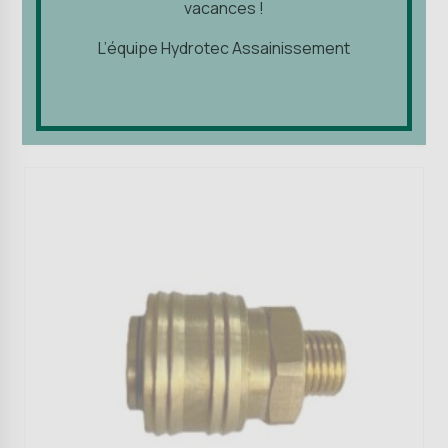
vacances !
vacances !
L’équipe Hydrotec Assainissement
1,69
€
L’équipe Hydrotec Assainissement
Ajouter au panier