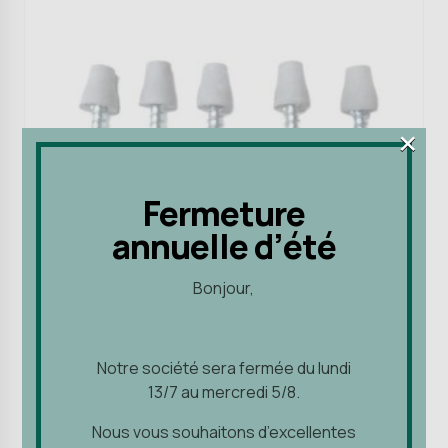
×
×
Fermeture
Fermeture
annuelle d’été
annuelle d’été
Bonjour,
Bonjour,
Injection des murs
Matériel d'application
Notre société sera fermée du lundi
Notre société sera fermée du lundi
13/7 au mercredi 5/8.
Bouchons anti-
13/7 au mercredi 5/8.
reflux
Nous vous souhaitons d’excellentes
Nous vous souhaitons d’excellentes